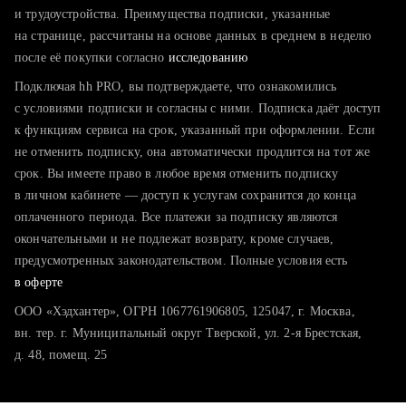
тратите много времени на поиск и вручную поднимаете
и трудоустройства. Преимущества подписки, указанные
резюме
на странице, рассчитаны на основе данных в среднем в неделю
после её покупки согласно
хотите сравнить себя с конкурентами и оценить шансы
исследованию
Подключая hh PRO, вы подтверждаете, что ознакомились
с условиями подписки и согласны с ними. Подписка даёт доступ
к функциям сервиса на срок, указанный при оформлении. Если
не отменить подписку, она автоматически продлится на тот же
срок. Вы имеете право в любое время отменить подписку
в личном кабинете — доступ к услугам сохранится до конца
оплаченного периода. Все платежи за подписку являются
окончательными и не подлежат возврату, кроме случаев,
предусмотренных законодательством. Полные условия есть
в оферте
ООО «Хэдхантер», ОГРН 1067761906805, 125047, г. Москва,
вн. тер. г. Муниципальный округ Тверской, ул. 2-я Брестская,
д. 48, помещ. 25