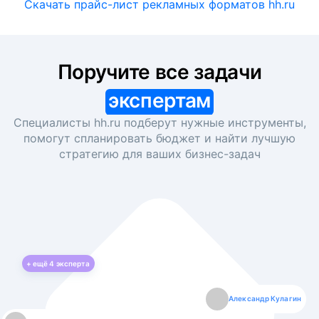
Скачать прайс-лист рекламных форматов hh.ru
Поручите все задачи
экспертам
Специалисты hh.ru подберут нужные инструменты,
помогут спланировать бюджет и найти лучшую
стратегию для ваших
бизнес-задач
+ ещё
4
эксперта
Екатерина Лазаренко
Александр Кулагин
Даниил Макаров
Борис Кашко
Юлия Изоитко