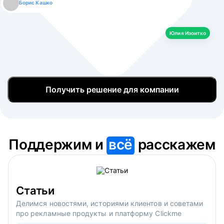
Борис Кашко
Юлия Изоитко
Александр Кулагин
Даниил Макаров
Екатерина Лазаренко
Юлия Изоитко
Получить решение для компании
Поддержим и
всё
расскажем
Статьи
Делимся новостями, историями клиентов и советами
про рекламные продукты и платформу Clickme