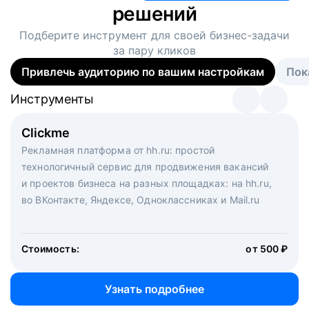
решений
Подберите инструмент для своей
бизнес-задачи
за пару кликов
Привлечь аудиторию по вашим настройкам
Пок
Инструменты
Инструменты
Инструменты
Виртуальный рекрутер
Clickme
Вакансия дня
Массовый подбор под ключ. Решите, сколько
Рекламная платформа от hh.ru: простой
Рекламный формат для вакансий на главной странице
кандидатов и когда вам нужно, и за дело возьмутся
технологичный сервис для продвижения вакансий
hh.ru. Увеличивает количество откликов
маркетологи, рекрутеры и проектные менеджеры
и проектов бизнеса на разных площадках: на hh.ru,
hh.ru с целым набором digital-инструментов
во ВКонтакте, Яндексе, Одноклассниках и Mail.ru
Стоимость:
от 200 000 ₽
Узнать подробнее
Стоимость:
от 500 ₽
Узнать подробнее
Узнать подробнее