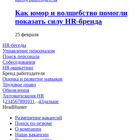
Как юмор и волшебство помогли
показать силу HR-бренда
25 февраля
HR-беседы
Управление персоналом
Поиск персонала
Собеседования
HR-маркетинг
Бренд работодателя
Оценка и развитие навыков
Трудовое право
Обновления
Автоматизация HR
1
2
3
4
5
6
7
8
9
10
11
...
43
дальше
HeadHunter
Размещение вакансий
Поиск по резюме
О компании
Наши вакансии