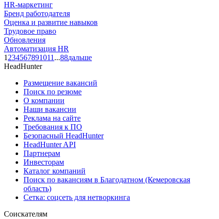
HR-маркетинг
Бренд работодателя
Оценка и развитие навыков
Трудовое право
Обновления
Автоматизация HR
1
2
3
4
5
6
7
8
9
10
11
...
88
дальше
HeadHunter
Размещение вакансий
Поиск по резюме
О компании
Наши вакансии
Реклама на сайте
Требования к ПО
Безопасный HeadHunter
HeadHunter API
Партнерам
Инвесторам
Каталог компаний
Поиск по вакансиям в Благодатном (Кемеровская
область)
Сетка: соцсеть для нетворкинга
Соискателям