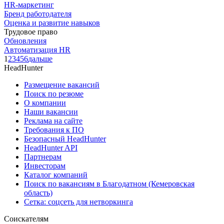
HR-маркетинг
Бренд работодателя
Оценка и развитие навыков
Трудовое право
Обновления
Автоматизация HR
1
2
3
4
5
6
дальше
HeadHunter
Размещение вакансий
Поиск по резюме
О компании
Наши вакансии
Реклама на сайте
Требования к ПО
Безопасный HeadHunter
HeadHunter API
Партнерам
Инвесторам
Каталог компаний
Поиск по вакансиям в Благодатном (Кемеровская
область)
Сетка: соцсеть для нетворкинга
Соискателям