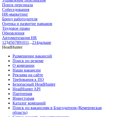
Управление персоналом
Поиск персонала
Собеседования
HR-маркетинг
Бренд работодателя
Оценка и развитие навыков
Трудовое право
Обновления
Автоматизация HR
1
2
3
4
5
6
7
8
9
10
11
...
214
дальше
HeadHunter
Размещение вакансий
Поиск по резюме
О компании
Наши вакансии
Реклама на сайте
Требования к ПО
Безопасный HeadHunter
HeadHunter API
Партнерам
Инвесторам
Каталог компаний
Поиск по вакансиям в Благодатном (Кемеровская
область)