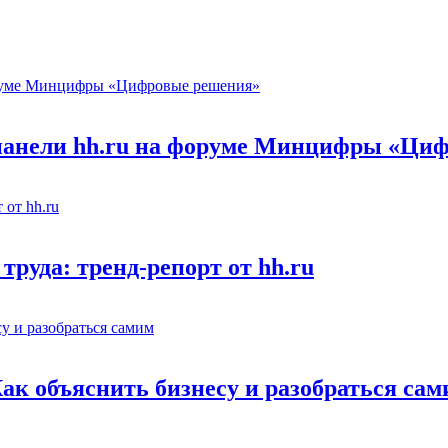
 панели hh.ru на форуме Минцифры «Ци
труда: тренд-репорт от hh.ru
Как объяснить бизнесу и разобраться са