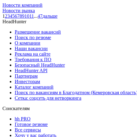
Новости компаний
Новости рынка
1
2
3
4
5
6
7
8
9
10
11
...
47
дальше
HeadHunter
Размещение вакансий
Поиск по резюме
О компании
Наши вакансии
Реклама на сайте
Требования к ПО
Безопасный HeadHunter
HeadHunter API
Партнерам
Инвесторам
Каталог компаний
Поиск по вакансиям в Благодатном (Кемеровская область
Сетка: соцсеть для нетворкинга
Соискателям
hh PRO
Готовое резюме
Все сервисы
Хочу у вас работать