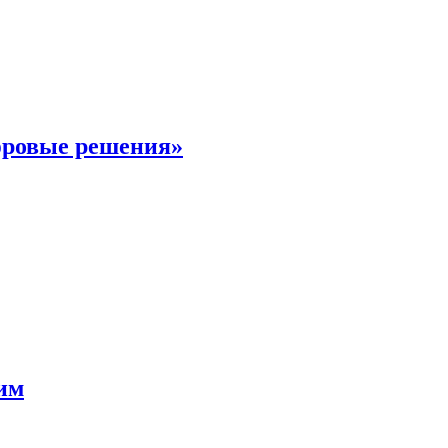
фровые решения»
мим